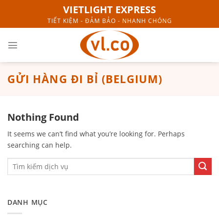
Skip
VIETLIGHT EXPRESS
to
TIẾT KIỆM - ĐẢM BẢO - NHANH CHÓNG
content
GỬI HÀNG ĐI BỈ (BELGIUM)
Nothing Found
It seems we can’t find what you’re looking for. Perhaps
searching can help.
DANH MỤC