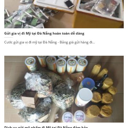
Gửi gia vị đi Mỹ tại Đà Nẵng hoàn toàn dễ dàng
Cước gửi gia vị đi mỹ tại Đà Nẵng - Bảng giá gửi hàng đi...
Dịch vụ gửi mỹ phẩm đi Mỹ tại Đà Nẵng đảm bảo