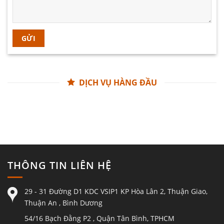
DỊCH VỤ HÀNG ĐẦU
THÔNG TIN LIÊN HỆ
29 - 31 Đường D1 KDC VSIP1 KP Hòa Lân 2, Thuận Giao,
Thuận An , Bình Dương
54/16 Bạch Đằng P2 , Quận Tân Bình, TPHCM