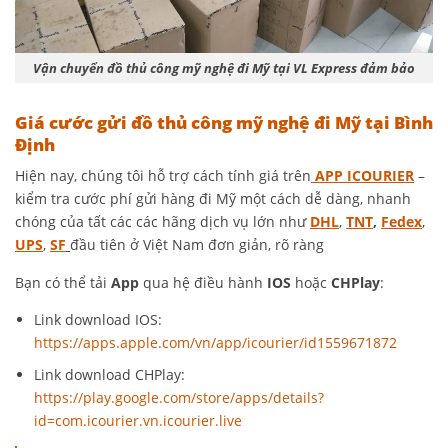
Vận chuyển đồ thủ công mỹ nghệ đi Mỹ tại VL Express đảm bảo
Giá cước gửi đồ thủ công mỹ nghệ đi Mỹ tại Bình
Định
Hiện nay, chúng tôi hỗ trợ cách tính giá trên
APP ICOURIER
–
kiểm tra cước phí gửi hàng đi Mỹ một cách dễ dàng, nhanh
chóng của tất các các hãng dịch vụ lớn như
DHL
,
TNT
,
Fedex
,
UPS
,
SF
đầu tiên ở Việt Nam đơn giản, rõ ràng
Bạn có thể tải
App
qua hệ điều hành
IOS
hoặc
CHPlay
:
Link download IOS:
https://apps.apple.com/vn/app/icourier/id1559671872
Link download CHPlay:
https://play.google.com/store/apps/details?
id=com.icourier.vn.icourier.live