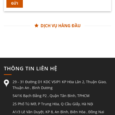
DỊCH VỤ HÀNG ĐẦU
THÔNG TIN LIÊN HỆ
29 - 31 Đường D1 KDC VSIP1 KP Hòa Lân 2, Thuận Giao,
Thuận An , Bình Dương
54/16 Bạch Đằng P2 , Quận Tân Bình, TPHCM
25 Phố Tú Mỡ, P Trung Hòa, Q Cầu Giấy, Hà Nội
A1/3 Lê Văn Duyệt, KP 8, An Bình, Biên Hòa , Đồng Nai