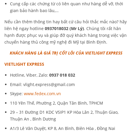
Cung cấp các chứng từ có liên quan như hàng dễ vỡ, thời
gian bảo hành bao lâu,…
Nếu cần thêm thông tin hay bất cứ câu hỏi thắc mắc nào? hãy
liên hệ ngay hotline
0937018032 (Mr Lý)
. Chúng tôi rất hân
hạnh được phục vụ và giúp đỡ quý khách hàng trong việc vận
chuyển hàng thủ công mỹ nghệ đi Mỹ tại Bình Định.
KHÁCH HÀNG LÀ GIÁ TRỊ CỐT LÕI CỦA VIETLIGHT EXPRESS
VIETLIGHT EXPRESS
Hotline, Viber, Zalo:
0937 018 032
Email:
vlight.express@gmail.com
Skype:
www.fedex.com.vn
110 Yên Thế, Phường 2, Quận Tân Bình, TPHCM
29 – 31 Đường D1 KDC VSIP1 KP Hòa Lân 2, Thuận Giao,
Thuận An , Bình Dương
A1/3 Lê Văn Duyệt, KP 8, An Bình, Biên Hòa , Đồng Nai