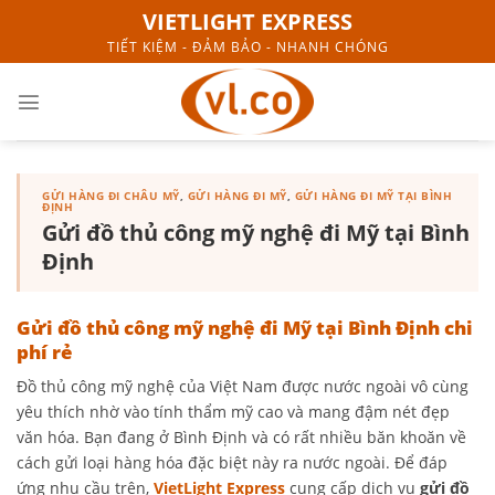
Skip
VIETLIGHT EXPRESS
to
TIẾT KIỆM - ĐẢM BẢO - NHANH CHÓNG
content
GỬI HÀNG ĐI CHÂU MỸ
,
GỬI HÀNG ĐI MỸ
,
GỬI HÀNG ĐI MỸ TẠI BÌNH
ĐỊNH
Gửi đồ thủ công mỹ nghệ đi Mỹ tại Bình
Định
Gửi đồ thủ công mỹ nghệ đi Mỹ tại Bình Định chi
phí rẻ
Đồ thủ công mỹ nghệ của Việt Nam được nước ngoài vô cùng
yêu thích nhờ vào tính thẩm mỹ cao và mang đậm nét đẹp
văn hóa. Bạn đang ở Bình Định và có rất nhiều băn khoăn về
cách gửi loại hàng hóa đặc biệt này ra nước ngoài. Để đáp
ứng nhu cầu trên,
VietLight Express
cung cấp dịch vụ
gửi đồ