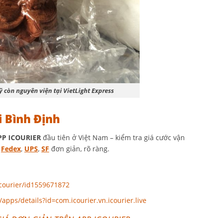
còn nguyên viện tại VietLight Express
i Bình Định
PP ICOURIER
đầu tiên ở Việt Nam – kiểm tra giá cước vận
,
Fedex
,
UPS
,
SF
đơn giản, rõ ràng.
icourier/id1559671872
/apps/details?id=com.icourier.vn.icourier.live