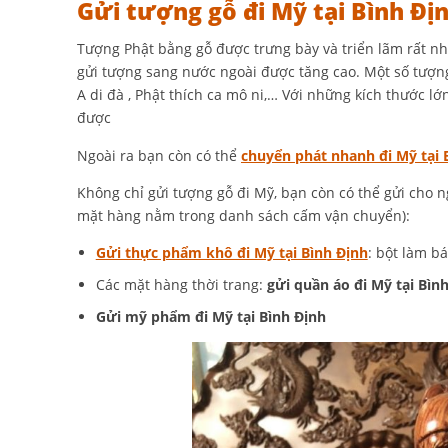
Gửi tượng gỗ đi Mỹ tại Bình Đị
Tượng Phật bằng gỗ được trưng bày và triển lãm rất nh
gửi tượng sang nước ngoài được tăng cao. Một số tượng 
A di đà , Phật thích ca mô ni,… Với những kích thước 
được
Ngoài ra bạn còn có thể
chuyển phát nhanh đi Mỹ tại 
Không chỉ gửi tượng gỗ đi Mỹ, bạn còn có thể gửi cho 
mặt hàng nằm trong danh sách cấm vận chuyển):
Gửi thực phẩm khô đi Mỹ tại Bình Định
: bột làm b
Các mặt hàng thời trang:
gửi quần áo đi Mỹ tại Bìn
Gửi mỹ phẩm đi Mỹ tại Bình Định