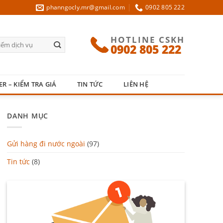
phanngocly.mr@gmail.com
0902 805 222
HOTLINE CSKH
0902 805 222
ER – KIỂM TRA GIÁ
TIN TỨC
LIÊN HỆ
DANH MỤC
Gửi hàng đi nước ngoài
(97)
Tin tức
(8)