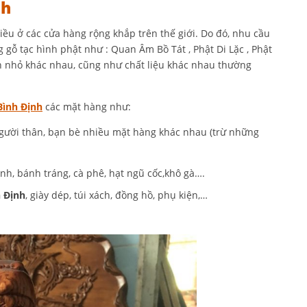
nh
iều ở các cửa hàng rộng khắp trên thế giới. Do đó, nhu cầu
gỗ tạc hình phật như : Quan Âm Bồ Tát , Phật Di Lặc , Phật
lớn nhỏ khác nhau, cũng như chất liệu khác nhau thường
Bình Định
các mặt hàng như:
người thân, bạn bè nhiều mặt hàng khác nhau (trừ những
ánh, bánh tráng, cà phê, hạt ngũ cốc,khô gà….
h Định
, giày dép, túi xách, đồng hồ, phụ kiện,…