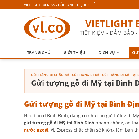
Skip
VIETLIGHT EXPRESS - GỬI HÀNG ĐI QUỐC TẾ
to
content
VIETLIGHT 
TIẾT KIỆM - ĐẢM BẢO
TRANG CHỦ
GIỚI THIỆU
DỊCH VỤ
GỬ
GỬI HÀNG ĐI CHÂU MỸ
,
GỬI HÀNG ĐI MỸ
,
GỬI HÀNG ĐI MỸ TẠI 
Gửi tượng gỗ đi Mỹ tại Bình 
Gửi tượng gỗ đi Mỹ tại Bình Đị
Nếu bạn ở Bình Định, đang có nhu cầu gửi tượng đi Mỹ 
gửi tượng gỗ đi Mỹ tại Bình Định
nhanh chóng, an toàn
nước ngoài
, VL Express chắc chắn sẽ không làm bạn th