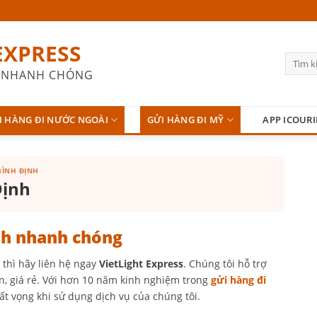
EXPRESS
 - NHANH CHÓNG
I HÀNG ĐI NƯỚC NGOÀI
GỬI HÀNG ĐI MỸ
APP ICOURI
BÌNH ĐỊNH
Định
nh nhanh chóng
thì hãy liên hệ ngay
VietLight Express
. Chúng tôi hỗ trợ
, giá rẻ. Với hơn 10 năm kinh nghiệm trong
gửi hàng đi
ất vọng khi sử dụng dịch vụ của chúng tôi.