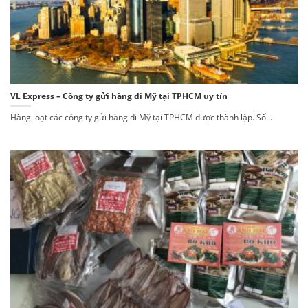
VL Express – Công ty gửi hàng đi Mỹ tại TPHCM uy tín
Hàng loạt các công ty gửi hàng đi Mỹ tại TPHCM được thành lập. Số...