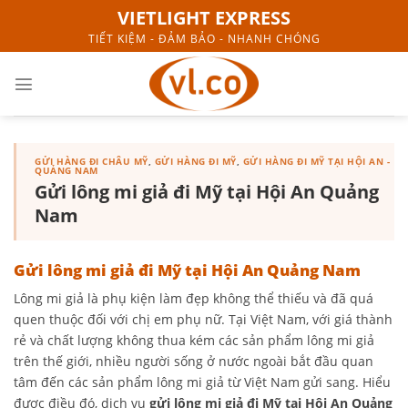
Skip
VIETLIGHT EXPRESS
to
TIẾT KIỆM - ĐẢM BẢO - NHANH CHÓNG
content
GỬI HÀNG ĐI CHÂU MỸ
,
GỬI HÀNG ĐI MỸ
,
GỬI HÀNG ĐI MỸ TẠI HỘI AN -
QUẢNG NAM
Gửi lông mi giả đi Mỹ tại Hội An Quảng
Nam
Gửi lông mi giả đi Mỹ tại Hội An Quảng Nam
Lông mi giả là phụ kiện làm đẹp không thể thiếu và đã quá
quen thuộc đối với chị em phụ nữ. Tại Việt Nam, với giá thành
rẻ và chất lượng không thua kém các sản phẩm lông mi giả
trên thế giới, nhiều người sống ở nước ngoài bắt đầu quan
tâm đến các sản phẩm lông mi giả từ Việt Nam gửi sang. Hiểu
được điều đó, dịch vụ
gửi lông mi giả đi Mỹ tại Hội An Quảng