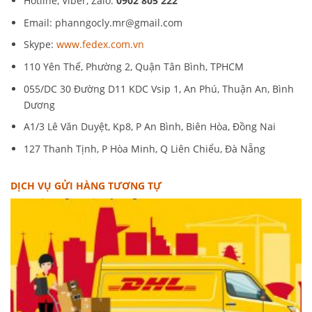
Hotline, Viber, Zalo:
0902 805 222
Email:
phanngocly.mr@gmail.com
Skype:
www.fedex.com.vn
110 Yên Thế, Phường 2, Quận Tân Bình, TPHCM
055/DC 30 Đường D11 KDC Vsip 1, An Phú, Thuận An, Bình
Dương
A1/3 Lê Văn Duyệt, Kp8, P An Bình, Biên Hòa, Đồng Nai
127 Thanh Tịnh, P Hòa Minh, Q Liên Chiểu, Đà Nẵng
DỊCH VỤ GỬI HÀNG TƯƠNG TỰ