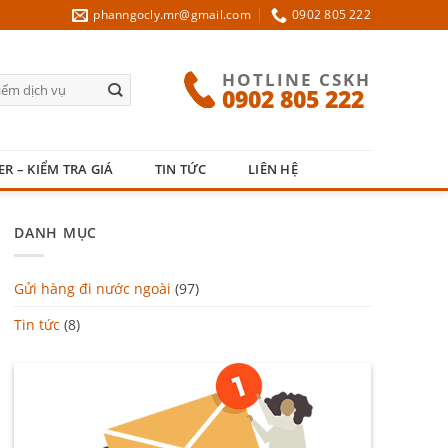
phanngocly.mr@gmail.com
0902 805 222
HOTLINE CSKH
0902 805 222
ER – KIỂM TRA GIÁ
TIN TỨC
LIÊN HỆ
DANH MỤC
Gửi hàng đi nước ngoài
(97)
Tin tức
(8)