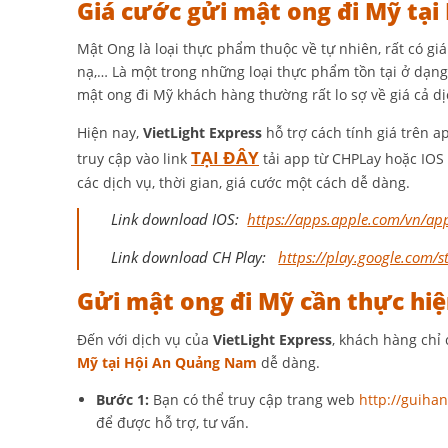
Giá cước gửi mật ong đi Mỹ tạ
Mật Ong là loại thực phẩm thuộc về tự nhiên, rất có gi
nạ,… Là một trong những loại thực phẩm tồn tại ở dạng
mật ong đi Mỹ khách hàng thường rất lo sợ về giá cả dị
Hiện nay,
VietLight Express
hỗ trợ cách tính giá trên a
TẠI ĐÂY
truy cập vào link
tải app từ CHPLay hoặc IOS 
các dịch vụ, thời gian, giá cước một cách dễ dàng.
Link download IOS:
https://apps.apple.com/vn/ap
Link download CH Play:
https://play.google.com/st
Gửi mật ong đi Mỹ cần thực hi
Đến với dịch vụ của
VietLight Express
, khách hàng chỉ 
Mỹ tại Hội An Quảng Nam
dễ dàng.
Bước 1:
Bạn có thể truy cập trang web
http://guiha
để được hỗ trợ, tư vấn.