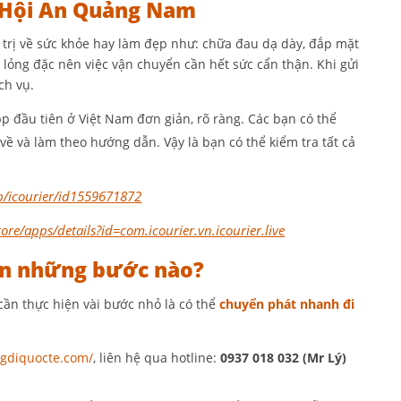
i Hội An Quảng Nam
á trị về sức khỏe hay làm đẹp như: chữa đau dạ dày, đắp mặt
 lỏng đặc nên việc vận chuyển cần hết sức cẩn thận. Khi gửi
ch vụ.
pp đầu tiên ở Việt Nam đơn giản, rõ ràng. Các bạn có thể
về và làm theo hướng dẫn. Vậy là bạn có thể kiểm tra tất cả
p/icourier/id1559671872
ore/apps/details?id=com.icourier.vn.icourier.live
ện những bước nào?
cần thực hiện vài bước nhỏ là có thể
chuyển phát nhanh đi
ngdiquocte.com/
, liên hệ qua hotline:
0937 018 032 (Mr Lý)