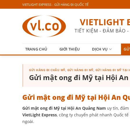
Skip
VIETLIGHT EXPRESS - GỬI HÀNG ĐI QUỐC TẾ
to
content
VIETLIGHT 
TIẾT KIỆM - ĐẢM BẢO
TRANG CHỦ
GIỚI THIỆU
DỊCH VỤ
GỬ
GỬI HÀNG ĐI CHÂU MỸ
,
GỬI HÀNG ĐI MỸ
,
GỬI HÀNG ĐI MỸ TẠI
Gửi mật ong đi Mỹ tại Hội 
Gửi mật ong đi Mỹ tại Hội An 
Gửi mật ong đi Mỹ tại Hội An Quảng Nam
uy tín, đảm
VietLight Express
, công ty chuyển phát nhanh Quốc tế
ngoài.