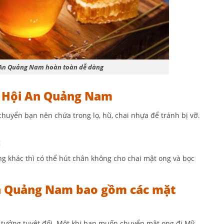
 An Quảng Nam hoàn toàn dễ dàng
ại Hội An Quảng Nam
uyển bạn nên chứa trong lọ, hũ, chai nhựa để tránh bị vỡ.
g
ng khác thì có thể hút chân không cho chai mật ong và bọc
 An Quảng Nam bao gồm các mặt
 tưởng tuyệt đối. Một khi bạn muốn chuyển mật ong đi Mỹ