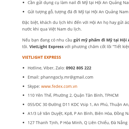
Cần gửi dụng cụ làm nail đi Mỹ tại Hội An Quảng N
Gửi tượng gỗ, tượng đá đi Mỹ tại Hội An Quảng Nam
Đặc biệt, khách du lịch khi đến với Hội An họ hay gửi
nước khi qua Việt Nam du lịch.
Nếu bạn đang có nhu cầu
gửi mỹ phẩm đi Mỹ tại Hội
tôi.
VietLight Express
với phương châm cốt lõi “Tiết k
VIETLIGHT EXPRESS
Hotline, Viber, Zalo:
0902 805 222
Email:
phanngocly.mr@gmail.com
Skype:
www.fedex.com.vn
110 Yên Thế, Phường 2, Quận Tân Bình, TPHCM
055/DC 30 Đường D11 KDC Vsip 1, An Phú, Thuận An
A1/3 Lê Văn Duyệt, Kp8, P An Bình, Biên Hòa, Đồng N
127 Thanh Tịnh, P Hòa Minh, Q Liên Chiểu, Đà Nẵng