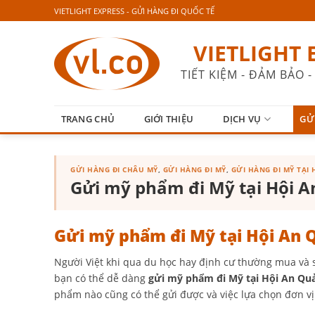
Skip
VIETLIGHT EXPRESS - GỬI HÀNG ĐI QUỐC TẾ
to
content
VIETLIGHT 
TIẾT KIỆM - ĐẢM BẢO
TRANG CHỦ
GIỚI THIỆU
DỊCH VỤ
GỬ
GỬI HÀNG ĐI CHÂU MỸ
,
GỬI HÀNG ĐI MỸ
,
GỬI HÀNG ĐI MỸ TẠI
Gửi mỹ phẩm đi Mỹ tại Hội 
Gửi mỹ phẩm đi Mỹ tại Hội An
Người Việt khi qua du học hay định cư thường mua và 
bạn có thể dễ dàng
gửi mỹ phẩm đi Mỹ tại Hội An Q
phẩm nào cũng có thể gửi được và việc lựa chọn đơn vị 