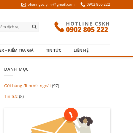
phanngocly.mr@gmail.com
0902 805 222
HOTLINE CSKH
0902 805 222
ER – KIỂM TRA GIÁ
TIN TỨC
LIÊN HỆ
DANH MỤC
Gửi hàng đi nước ngoài
(97)
Tin tức
(8)