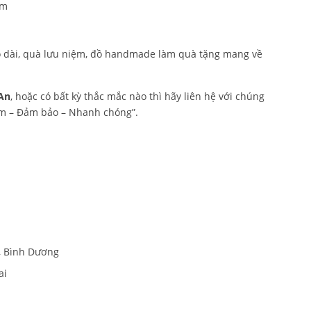
am
 áo dài, quà lưu niệm, đồ handmade làm quà tặng mang về
 An
, hoặc có bất kỳ thắc mắc nào thì hãy liên hệ với chúng
iệm – Đảm bảo – Nhanh chóng”.
, Bình Dương
ai