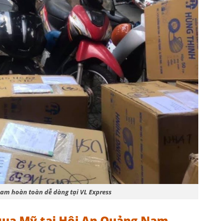
am hoàn toàn dễ dàng tại VL Express
qua Mỹ tại Hội An Quảng Nam