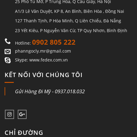
25 Phố Tú Mỡ, P Trung Hòa, Q Cầu Giấy, Hà Nội
A1/3 Lê Văn Duyệt, KP 8, An Bình, Biên Hòa , Đồng Nai
127 Thanh Tịnh, P Hòa Minh, Q Liên Chiểu, Đà Nẵng
23 Yết Kiêu, P Nguyễn Văn Cừ, TP Quy Nhơn, Bình Định
0902 805 222
Hotline:
phanngocly.mr@gmail.com
Skype: www.fedex.com.vn
KẾT NỐI VỚI CHÚNG TÔI
Gửi Hàng Đi Mỹ - 0937.018.032
CHỈ ĐƯỜNG