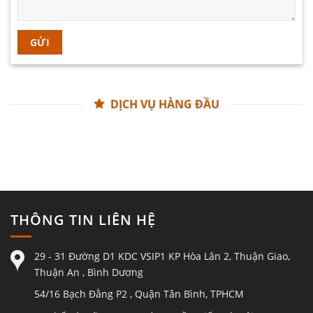
DỊCH VỤ HÀNG ĐẦU
THÔNG TIN LIÊN HỆ
29 - 31 Đường D1 KDC VSIP1 KP Hòa Lân 2, Thuận Giao,
Thuận An , Bình Dương
54/16 Bạch Đằng P2 , Quận Tân Bình, TPHCM