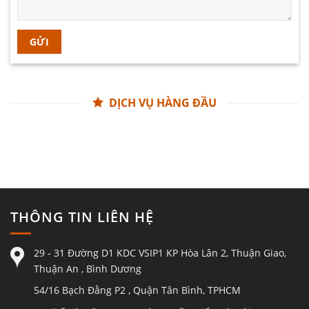
DỊCH VỤ HÀNG ĐẦU
THÔNG TIN LIÊN HỆ
29 - 31 Đường D1 KDC VSIP1 KP Hòa Lân 2, Thuận Giao,
Thuận An , Bình Dương
54/16 Bạch Đằng P2 , Quận Tân Bình, TPHCM