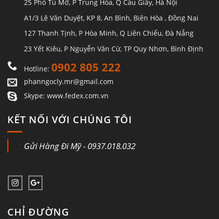
25 Phố Tú Mỡ, P Trung Hòa, Q Cầu Giấy, Hà Nội
A1/3 Lê Văn Duyệt, KP 8, An Bình, Biên Hòa , Đồng Nai
127 Thanh Tịnh, P Hòa Minh, Q Liên Chiểu, Đà Nẵng
23 Yết Kiêu, P Nguyễn Văn Cừ, TP Quy Nhơn, Bình Định
0902 805 222
Hotline:
phanngocly.mr@gmail.com
Skype: www.fedex.com.vn
KẾT NỐI VỚI CHÚNG TÔI
Gửi Hàng Đi Mỹ - 0937.018.032
CHỈ ĐƯỜNG